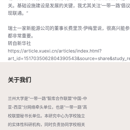
关。基础设施建设是发展的关键，我尤其关注‘一带一路’倡
现联通。”
瑞士一家新能源公司的董事长费里茨·伊梅里说，很高兴能参
都非常重要。
转自新华社
https://article.xuexi.cn/articles/index.html?
art_id=1517035062804390543&source=share&study_r
关于我们
兰州大学是“一带一路”智库合作联盟“中国-中
亚-西亚”分网络牵头单位，也是“一带一路”高
校联盟秘书长单位。本研究中心为学校独立
的实体性科研机构，同时负责协同学校相关