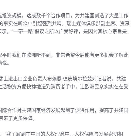
美元投资规模，达成数千个合作项目，为共建国创造了大量工作
的事实在听众中引起强烈共鸣。瑞士媒体俱乐部副主席、资深
表示，“一带一路”倡议之所以广受好评，是因为其核心宗旨是
情况平时我们在欧洲听不到，非常希望今后能有更多机会了解此
她说。
瑞士进出口企业负责人布赖恩·德皮埃尔拉兹对记者说，共建
多生活物资方便快捷地送到消费者手中，让欧洲民众实实在在受
”国际合作对共建国家经济发展起到了促进作用，提高了共建国
带来了更多保障。
：“我了解到在中国的人权理念中，人权保障与发展密切相