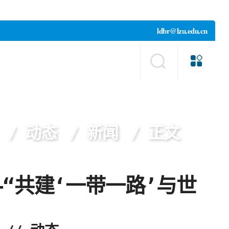
ldbr@lzu.edu.cn
动态
新闻
正文
—“共建‘一带一路’与世