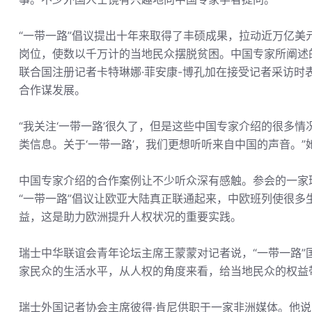
“一带一路”倡议提出十年来取得了丰硕成果，拉动近万亿
岗位，使数以千万计的当地民众摆脱贫困。中国专家所阐述
联合国注册记者卡特琳娜·菲安康-博孔加在接受记者采访时
合作谋发展。
“我关注‘一带一路’很久了，但是这些中国专家介绍的很多
类信息。关于‘一带一路’，我们更想听听来自中国的声音。”
中国专家介绍的合作案例让不少听众深有感触。参会的一家
“一带一路”倡议让欧亚大陆真正联通起来，中欧班列使很
益，这是助力欧洲提升人权状况的重要实践。
瑞士中华联谊会青年论坛主席王蒙蒙对记者说，“一带一路
家民众的生活水平，从人权的角度来看，给当地民众的权益
瑞士外国记者协会主席彼得·肯尼供职于一家非洲媒体。他说