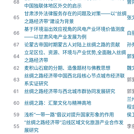
68
曾
中国独联体地区外交的启示
甘肃涉外法律服务存在的问题及对策——以“丝绸
65
张
之路经济带”建设为背景
基于环境溢出效应视角的风电产业环境价值测度
66
白
——以甘肃风电产业发展为例
67
论蒙古帝国时期蒙古人对陆上丝绸之路的贡献
孙
立足区位、资源、环境与产业优势,
全面融入丝绸
64
郭
之路经济带
62
麦积山石窟的分期、造像题材与佛教思想
魏
丝绸之路经济带中国西北段核心节点城市经济联
63
郭
系实证研究
61
丝绸之路经济带与西北城市群协同发展研究
郭
兰
60
丝绸之路：汇聚文化与精神高地
程
59
浅析“一带一路”倡议对提升国家形象的作用
侯
“丝绸之路经济带”沿线区域文化旅游产业合作发
55
李
展研究