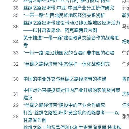
37
丝绸之路经济带产业合作的“雁行模式”构建
苏
38
丝绸之路经济带:
中亚-
中国产业分工协作研究
郭
35
“一带一路”与西北民族地区经济关系浅析
靳
丝绸之路经济带建设带动沿线民族地区经济活力
36
马
——以甘肃省肃北、阿克塞两县为例
关于推进“一带一路”建设教育交流合作的战略思
34
杨
考
33
“一带一路”是沿线国家的合唱而非中国的独唱
徐
32
“丝绸之路经济带”生态保护一体化战略研究
任
30
中国的中亚外交与丝绸之路经济带的构建
曾
中国对外直接投资对国内产业升级的影响及对策
31
房
建议
29
“丝绸之路经济带”建设中的产业合作研究
汪
打造“丝绸之路经济带”黄金段的战略思考——以
28
张
甘肃省为例
丝绸之路上的贸易便利化和生态导向发展:
技术标