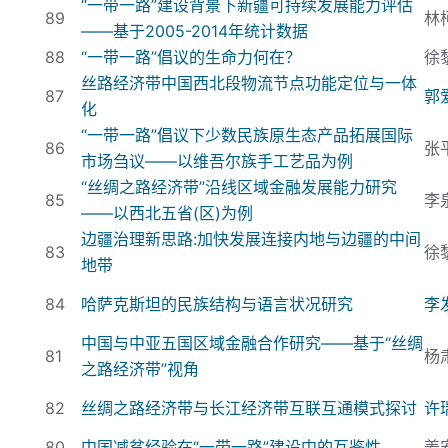
“一带一路”建设背景下新疆可持续发展能力评估
89
林
——基于2005-2014
年统计数据
88
“一带一路”倡议的生命力何在？
徐
丝路经济带中国西北段物流节点功能定位与一体
87
郭
化
“一带一路”倡议下少数民族原生态产品拓展国际
86
张
市场刍议——以维吾尔族手工艺品为例
“丝绸之路经济带”沿线区域金融发展能力研究
85
李
——以西北五省(
区)
为例
边疆治理新思路:
加快发展连接内地与边疆的中间
83
徐
地带
84
哈萨克斯坦的民族结构与语言状况研究
李
中国与中亚五国区域
金融合作研究——基于“丝绸
81
杨
之路经济带”视角
82
丝绸之路经济带与长江经济带互联互通模式探讨
许
80
中国减贫经验在“一带一路”建设中的互鉴性
姜