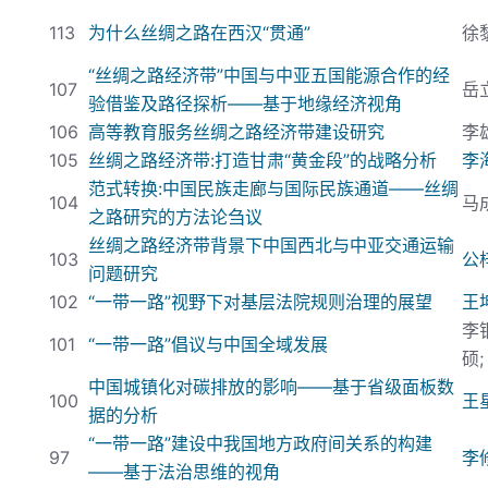
113
为什么丝绸之路在西汉“贯通”
徐
“丝绸之路经济带”中国与中亚五国能源合作的经
107
岳
验借鉴及路径探析——基于地缘经济视角
106
高等教育服务丝绸之路经济带建设研究
李
105
丝绸之路经济带:
打造甘肃“黄金段”的战略分析
李
范式转换:
中国民族走廊与国际民族通道——丝绸
104
马
之路研究的方法论刍议
丝绸之路经济带背景下中国西北与中亚交通运输
103
公
问题研究
102
“一带一路”视野下对基层法院规则治理的展望
王
李
101
“一带一路”倡议与中国全域发展
硕
中国城镇化对碳排放的影响——基于省级面板数
100
王
据的分析
“一带一路”建设中我国地方政府间关系的构建
97
李
——基于法治思维的视角