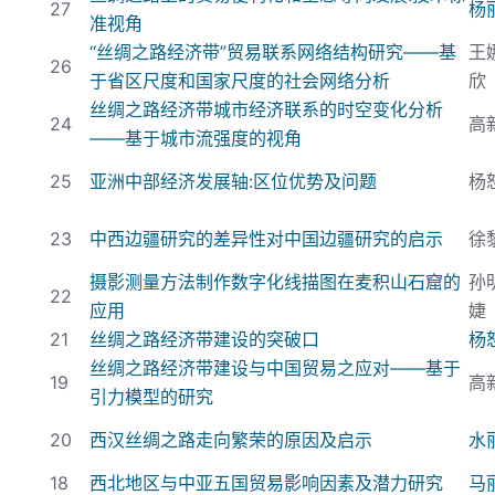
27
杨
准视角
“丝绸之路经济带”贸易联系网络结构研究——基
王
26
于省区尺度和国家尺度的社会网络分析
欣
丝绸之路经济带城市经济联系的时空变化分析
24
高
——基于城市流强度的视角
25
亚洲中部经济发展轴:
区位优势及问题
杨
23
中西边疆研究的差异性对中国边疆研究的启示
徐
摄影测量方法制作数字化线描图在麦积山石窟的
孙
22
应用
婕
21
丝绸之路经济带建设的突破口
杨
丝绸之路经济带建设与中国贸易之应对——基于
19
高
引力模型的研究
20
西汉丝绸之路走向繁荣的原因及启示
水
18
西北地区与中亚五国贸易影响因素及潜力研究
马