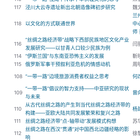
117
泾川大云寺遗址新出北朝造像碑初步研究
魏
兰
118
以文化的方式联通世界
中
师
“丝绸之路经济带”战略下西部民族地区文化产业
116
闫
发展研究——以甘青人口较少民族为例
114
“伊斯兰国”与东南亚恐怖主义的发展
靳
115
俄罗斯军事干预叙利亚危机的情感动机
周
108
“一带一路”边境旅游消费者权益之思考
何
“一带一路”倡议的智力支持——中亚研究的现状
109
曾
与未来
从古代丝绸之路的产生到当代丝绸之路经济带的
110
杨
构建——亚欧大陆共同发展繁荣和复兴之路
111
丝绸之路经济带“点-
轴带动”发展模式构想
苏
丝绸之路在西汉“贯通”对中国西北边疆经略的影
112
徐
响