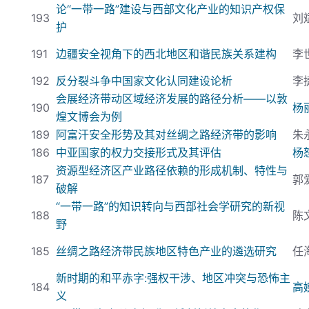
论“一带一路”建设与西部文化产业的知识产权保
193
刘
护
191
边疆安全视角下的西北地区和谐民族关系建构
李
192
反分裂斗争中国家文化认同建设论析
李
会展经济带动区域经济发展的路径分析——以敦
190
杨
煌文博会为例
189
阿富汗安全形势及其对丝绸之路经济带的影响
朱
186
中亚国家的权力交接形式及其评估
杨
资源型经济区产业路径依赖的形成机制、特性与
187
郭
破解
“一带一路”的知识转向与西部社会学研究的新视
188
陈
野
185
丝绸之路经济带民族地区特色产业的遴选研究
任
新时期的和平赤字:
强权干涉、地区冲突与恐怖主
184
高
义