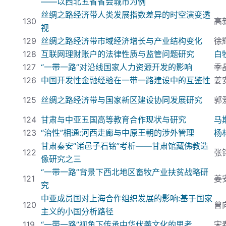
——以西北五省省会城市为例
丝绸之路经济带人类发展指数差异的时空演变透
130
高
视
129
丝绸之路经济带市域经济增长与产业结构变化
徐
128
互联网理财账户的法律性质与监管问题研究
白
127
“一带一路”对沿线国家人力资源开发的影响
季
126
中国开发性金融经验在一带一路建设中的互鉴性
姜
125
丝绸之路经济带与国家新区建设协同发展研究
郭
124
甘肃与中亚五国高等教育合作现状与研究
马
123
“治性”相通:
河西走廊与中原王朝的涉外管理
杨
甘肃秦安“诸邑子石铭”考析——甘肃馆藏佛教造
122
张
像研究之三
“一带一路”背景下西北地区畜牧产业扶贫战略研
121
姜
究
中亚成员国对上海合作组织发展的影响:
基于国家
120
曾
主义的小国分析路径
119
“一带一路”视角下传承中华伏羲文化的思考
宋