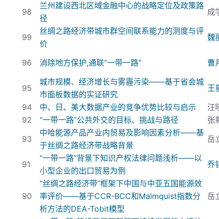
兰州建设西北区域金融中心的战略定位及政策路
98
成
径
丝绸之路经济带城市群空间联系能力的测度与评
99
魏
价
96
消除地方保护,
通联“一带一路”
曹
城市规模、经济增长与雾霾污染——基于省会城
95
王
市面板数据的实证研究
94
中、日、美大数据产业的竞争优势比较与启示
汪
92
“一带一路”公共外交的目标、挑战与路径
张
中哈能源产品产业内贸易及影响因素分析——基
93
岳
于丝绸之路经济带战略背景
“一带一路”背景下知识产权法律问题浅析——以
91
乔
小型企业的出口贸易为例
“丝绸之路经济带”框架下中国与中亚五国能源效
90
率评价——基于CCR-BCC
和Malmquist
指数分
岳
析方法的DEA-Tobit
模型