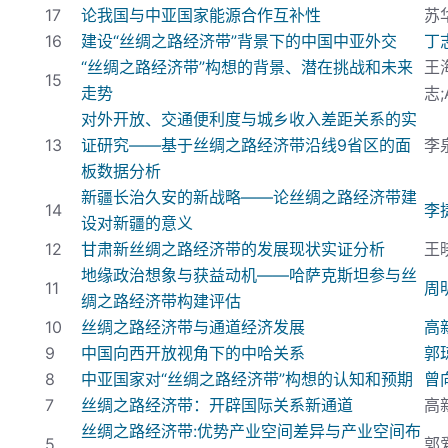
17
论我国与中亚国家能源合作互补性
苏
16
建设“丝绸之路经济带”背景下的中国中亚外交
丁
“丝绸之路经济带”构想的背景、潜在挑战和未来
王
15
走势
志
;
对外开放、交通便利度与城乡收入差距关系的实
13
证研究——基于丝绸之路经济带沿线9
省区的面
李
板数据分析
新疆长治久安的新战略——论丝绸之路经济带建
14
李
设对新疆的意义
12
甘肃新丝绸之路经济带的发展现状实证分析
王
地缘政治想象与获益动机——哈萨克斯坦参与丝
11
周
绸之路经济带构建评估
10
丝绸之路经济带与通道经济发展
高
9
中国向西开放视角下的中哈关系
郭
8
中亚国家对“丝绸之路经济带”构想的认知和预期
曾
7
丝绸之路经济带：开辟国际关系新通道
高
丝绸之路经济带:
优势产业空间差异与产业空间布
5
郭