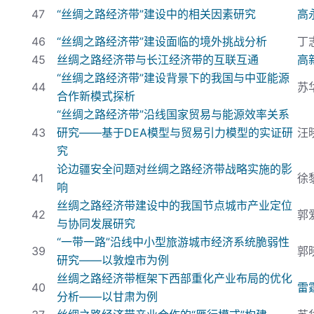
47
“丝绸之路经济带”建设中的相关因素研究
高
46
“丝绸之路经济带”建设面临的境外挑战分析
丁
45
丝绸之路经济带与长江经济带的互联互通
高
“丝绸之路经济带”建设背景下的我国与中亚能源
44
苏
合作新模式探析
“丝绸之路经济带”沿线国家贸易与能源效率关系
43
研究——基于DEA
模型与贸易引力模型的实证研
汪
究
论边疆安全问题对丝绸之路经济带战略实施的影
41
徐
响
丝绸之路经济带建设中的我国节点城市产业定位
42
郭
与协同发展研究
“一带一路”沿线中小型旅游城市经济系统脆弱性
39
郭
研究——以敦煌市为例
丝绸之路经济带框架下西部重化产业布局的优化
40
雷
分析——以甘肃为例