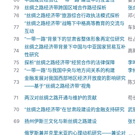
79
丝绸之路经济带跨国区域合作路径探析
张
76
“丝绸之路经济带”旅游综合行政执法模式探析
邓
“丝绸之路经济带”战略下中格高等教育的交流与
77
车
互动
78
“一带一路”背景下的甘肃省整体形象再定位研究
杜
丝绸之路经济带背景
下中国与中亚国家贸易互补
74
高
性研究
75
探析“丝绸之路经济带”经贸合作的法律保障
李
72
“一带一路”与我国中央与地方间关系的构建
李
金融发展对我国西部地区经济开放度的影响研究
73
陈
——基于“丝绸之路经济带”视角
71
两汉对丝绸之路开通与维护的贡献
苟
70
“丝绸之路经济带”在甘肃段建设的金融支持研究
武
69
扬州伊斯兰文化与新丝绸之路建设
张
俄罗斯兼并克里米亚的心理动机研究——兼论对