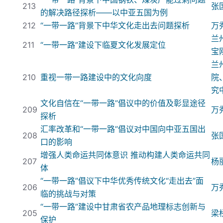
213
张
的解决路径探析——以中亚五国为例
212
“
一带一路
”背景下中华文化走出去问题探析
万
兰
211
“
一带一路
”建设下临夏文化发展定位
宝
兰
210
重视
一带一路
建设中的文化向度
院
究
文化自信在“
一带一路
”倡议中的价值及彰显途径
209
万
探析
汇率改革和“
一带一路
”倡议对中国向中亚五国出
208
张
口的影响
增强人类命运共同体意识
推动构建人类命运共同
207
杨
体
“
一带一路
”倡议下中华优秀传统文化“走出去”面
206
万
临的挑战与对策
“
一带一路
”建设中甘肃省农产品地理标志创新与
205
梁
保护