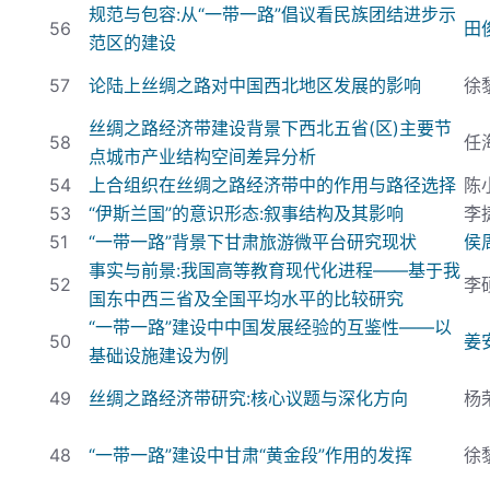
规范与包容:
从“一带一路”倡议看民族团结进步示
56
田
范区的建设
57
论陆上丝绸之路对中国西北地区发展的影响
徐
丝绸之路经济带建设背景下西北五省(
区)
主要节
58
任
点城市产业结构空间差异分析
54
上合组织在丝绸之路经济带中的作用与路径选择
陈
53
“伊斯兰国”的意识形态:
叙事结构及其影响
李
51
“一带一路”背景下甘肃旅游微平台研究现状
侯
事实与前景:
我国高等教育现代化进程——基于我
52
李
国东中西三省及全国平均水平的比较研究
“一带一路”建设中中国发展经验的互鉴性——以
50
姜
基础设施建设为例
49
丝绸之路经济带研究:
核心议题与深化方向
杨
48
“一带一路”建设中甘肃“黄金段”作用的发挥
徐