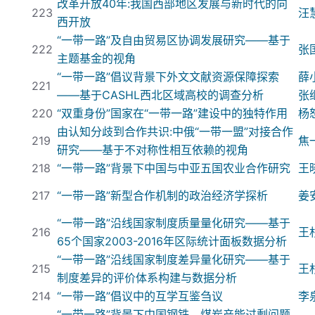
改革开放40
年:
我国西部地区发展与新时
代的向
223
汪
西开放
“
一带一路
”及自由贸易区协调发展研究——基于
222
张
主题基金的视角
“
一带一路
”倡议背景下外文文献资源保障探索
薛
221
——基于CASHL
西北区域高校的调查分析
张
220
“双重身份”国家在“
一带一路
”建设中的独特作用
杨
由认知分歧到合作共识:
中俄“
一带
一盟”对接合作
219
焦
研究——基于不对称性相互依赖的视角
218
“
一带一路
”背景下中国与中亚五国农业合作研究
王
217
“
一带一路
”新型合作机制的政治经济学探析
姜
“
一带一路
”沿线国家制度质量量化研究——基于
216
王
65
个国家2003-2016
年区际统计面板数据分析
“
一带一路
”沿线国家制度差异量化研究——基于
215
王
制度差异的评价体系构建与数据分析
214
“
一带一路
”倡议中的互学互鉴刍议
李
“
一带一路
”背景下中国钢铁、煤炭产能过剩问题