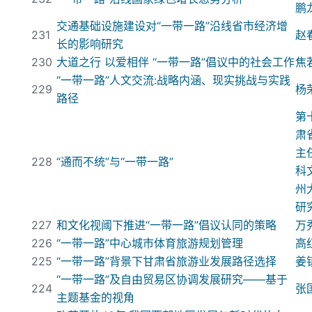
鹏
交通基础设施建设对“
一带一路
”沿线省市经济增
231
赵
长的影响研究
230
大道之行
以爱相伴
“
一带一路
”倡议中的社会工作
焦
“
一带一路
”人文交流:
战略内涵、现实挑战与实践
229
杨
路径
第
肃
主
228
“通而不统”与“
一带一路
”
科
州
研
227
和文化视阈下推进“
一带一路
”倡议认同的策略
万
226
“
一带一路
”中心城市体育旅游规划管理
高
225
“
一带一路
”背景下甘肃省旅游业发展路径选择
姜
“
一带一路
”及自由贸易区协调发展研究——基于
224
张
主题基金的视角