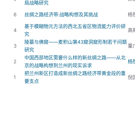
局战略研究
6
丝绸之路经济带:
战略构想及其挑战
杨
基于模糊物元方法的西北五省区物流能力评价研
4
高
究
陵墓与佛窟——麦积山第43
窟洞窟形制若干问题
3
董
研究
中国西部地区需要什么样的新丝绸之路——从北
2
杨
京的战略构想到兰州的现实诉求
把兰州新区打造成新丝绸之路经济带黄金段的重
1
倪
要支点