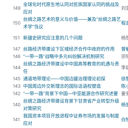
全球化时代原生地认同对民族国家认同的挑战及
149
刘
应对
丝绸之路艺术的意义与价值——兼及“丝绸之路艺
150
程
术学”刍议
151
新疆史研究应注意的几个问题
杨
147
丝路经济带建设下区域经济合作中政府的作用
曾
146
“一带一路”战略中多元纠纷解决机制研究
宗
丝绸之路经济带建设中中国高等教育的机遇与责
144
李
任
145
通道地带理论——中国边疆治理理论初探
徐
143
中国周边外交新理念的国际话语权塑造
陈
142
“一带一路”背景下中国—中亚能源合作研究述要
姜
丝绸之路经济带建设背景下甘肃省产业转型升级
140
杨
对策研究
我国资本项目开放进程中证券市场的发展与制度
141
白
应对