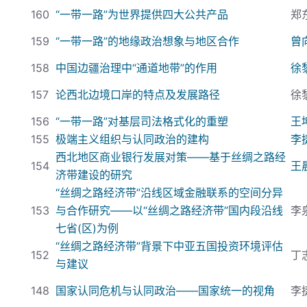
160
“一带一路”为世界提供四大公共产品
郑
159
“一带一路”的地缘政治想象与地区合作
曾
158
中国边疆治理中“通道地带”的作用
徐
157
论西北边境口岸的特点及发展路径
徐
156
“一带一路”对基层司法格式化的重塑
王
155
极端主义组织与认同政治的建构
李
西北地区商业银行发展对策——基于丝绸之路经
154
王
济带建设的研究
“丝绸之路经济带”沿线区域金融联系的空间分异
153
与合作研究——以“丝绸之路经济带”国内段沿线
李
七省(
区)
为例
“丝绸之路经济带”背景下中亚五国投资环境评估
152
丁
与建议
148
国家认同危机与认同政治——国家统一的视角
李