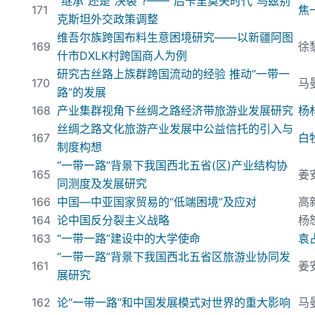
“继承”还是“决裂”?
——“后卡里莫夫时代”乌兹别
171
焦
克斯坦外交政策调整
维吾尔族跨国布料生意困境研究——以新疆阿图
169
徐
什市DXLK
村跨国商人为例
研究古丝路上族群跨国流动的经验
推动“一带一
170
马
路”的发展
168
产业集群视角下丝绸之路经济带旅游业发展研究
杨
丝绸之路文化旅游产业发展中公益信托的引入与
167
白
制度构想
“一带一路”背景下我国西北五省(
区)
产业结构协
165
姜
同测度及发展研究
166
中国—中亚国家贸易的“低端困境”及应对
高
164
论中国反分裂主义战略
杨
163
“一带一路”建设中的大学使命
袁
“一带一路”背景下我国西北五省区旅游业协同发
161
姜
展研究
162
论“一带一路”和中国发展模式对世界的重大影响
马