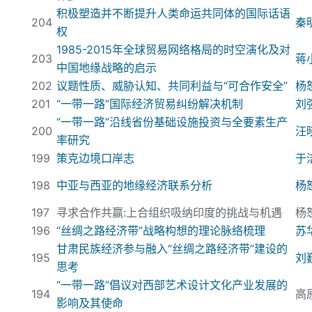
积极塑造并不断提升人类命运共同体的国际话语
204
秦
权
1985-2015
年全球贸易网络格局的时空演化及对
203
蒋
中国地缘战略的启示
202
议题性质、威胁认知、共同利益与“可合作安全”
杨
201
“
一带一路
”国际经济贸易纠纷解决机制
刘
“
一带一路
”沿线省份基
础设施投资与全要素生产
200
汪
率研究
199
策克边境口岸志
于
198
中亚与西亚的地缘经济联系分析
杨
197
寻求合作共赢
:
上合组织吸纳印度的挑战与机遇
杨
196
“
丝绸之路经济带
”战略构想的理论脉络梳理
苏
甘肃民族经济参与融入“
丝绸之路经济带
”建设的
195
刘
思考
“一带一路”倡议对西部艺术设计文化产业发展的
194
高
影响及其使命