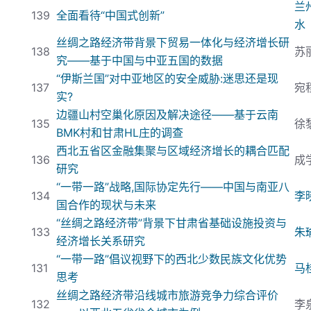
兰
139
全面看待“中国式创新”
水
丝绸之路经济带背景下贸易一体化与经济增长研
138
苏
究——基于中国与中亚五国的数据
“伊斯兰国”对中亚地区的安全威胁:
迷思还是现
137
宛
实?
边疆山村空巢化原因及解决途径——基于云南
135
徐
BMK
村和甘肃HL
庄的调查
西北五省区金融集聚与区域经济增长的耦合匹配
136
成
研究
“一带一路”战略,
国际协定先行——中国与南亚八
134
李
国合作的现状与未来
“丝绸之路经济带”背景下甘肃省基础设施投资与
133
朱
经济增长关系研究
“一带一路”倡议视野下的西北少数民族文化优势
131
马
思考
丝绸之路经济带沿线城市旅游竞争力综合评价
132
李