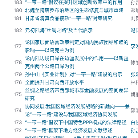
183
“一带一路”倡议在提升区域创新效率中的作用
孙
180
北魏至隋唐罗布泊地区的生态修复与城市重建
郑
181
甘肃省清真食品接轨“一带一路”对策研究
刘
182
元初陆海“丝绸之路”及当代启示
冯
论国家层面语言政策制定对国内民族团结和睦的
177
李
影响——以乌克兰为例
论内陆边境口岸在边疆发展中的作用——以新疆
178
徐
克州两个公路口岸为例
179
孙中山《实业计划》对“一带一路”建设的启示
张
176
全面提升甘肃向西开放水平
林
丝绸之路经济带西部城市群金融发展的空间差异
175
魏
研究
协同发展:
我国区域经济发展战略的新趋向——兼
174
郭
论“一带一路”建设与我国区域经济协同发展
173
“一带一路”倡议下中国特色PPP
模式的法律路径
白
172
“一带一路”框架下地方经济发展文献综述
孙